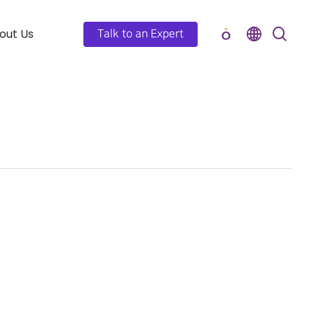
out Us
Talk to an Expert