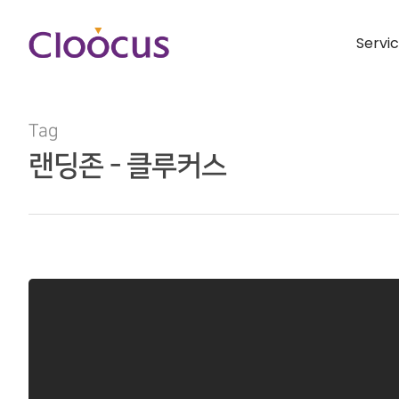
Servi
Tag
랜딩존 - 클루커스
Hit enter to search or ESC to close