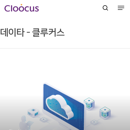
데이타 - 클루커스
Hit enter to search or ESC to close