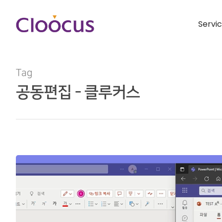
Servi
Tag
공동편집 - 클루커스
Hit enter to search or ESC to close