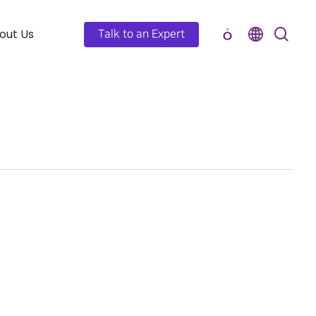
out Us
Talk to an Expert