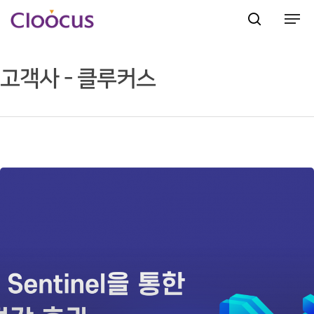
고객사 - 클루커스
Hit enter to search or ESC to close