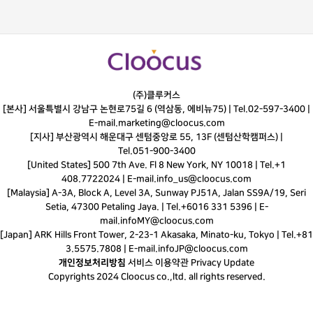
(주)클루커스
[본사] 서울특별시 강남구 논현로75길 6 (역삼동, 에비뉴75) |
Tel.
02-597-3400
|
E-mail.
marketing@cloocus.com
[지사] 부산광역시 해운대구 센텀중앙로 55, 13F (센텀산학캠퍼스) |
Tel.
051-900-3400
[United States] 500 7th Ave. Fl 8 New York, NY 10018 | Tel.+1
408.7722024 | E-mail.
info_us@cloocus.com
[Malaysia] A-3A, Block A, Level 3A, Sunway PJ51A, Jalan SS9A/19, Seri
Setia, 47300 Petaling Jaya. | Tel.+6016 331 5396 | E-
mail.
infoMY@cloocus.com
[Japan] ARK Hills Front Tower, 2-23-1 Akasaka, Minato-ku, Tokyo | Tel.+81
3.5575.7808 | E-mail.
infoJP@cloocus.com
개인정보처리방침
서비스 이용약관
Privacy Update
Copyrights 2024 Cloocus co.,ltd. all rights reserved.