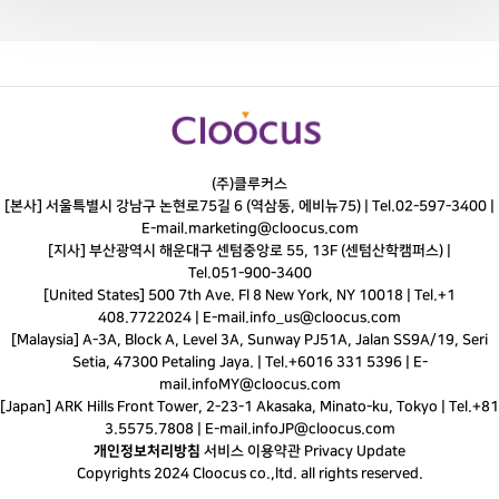
(주)클루커스
[본사] 서울특별시 강남구 논현로75길 6 (역삼동, 에비뉴75) |
Tel.
02-597-3400
|
E-mail.
marketing@cloocus.com
[지사] 부산광역시 해운대구 센텀중앙로 55, 13F (센텀산학캠퍼스) |
Tel.
051-900-3400
[United States] 500 7th Ave. Fl 8 New York, NY 10018 | Tel.+1
408.7722024 | E-mail.
info_us@cloocus.com
[Malaysia] A-3A, Block A, Level 3A, Sunway PJ51A, Jalan SS9A/19, Seri
Setia, 47300 Petaling Jaya. | Tel.+6016 331 5396 | E-
mail.
infoMY@cloocus.com
[Japan] ARK Hills Front Tower, 2-23-1 Akasaka, Minato-ku, Tokyo | Tel.+81
3.5575.7808 | E-mail.
infoJP@cloocus.com
개인정보처리방침
서비스 이용약관
Privacy Update
Copyrights 2024 Cloocus co.,ltd. all rights reserved.