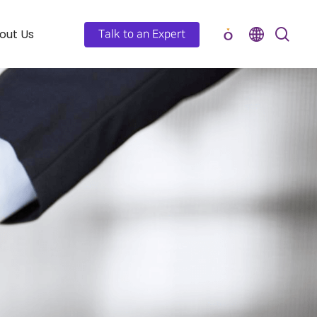
out Us
Talk to an Expert