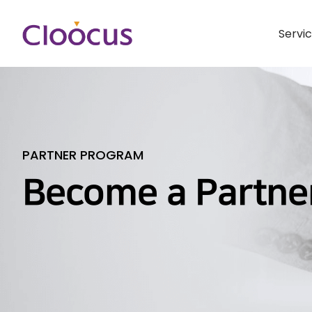
Servi
PARTNER PROGRAM
Become a Partne
Hit enter to search or ESC to close