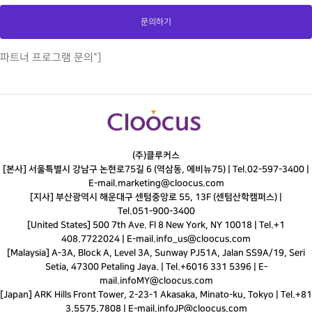
문의하기
This
파트너 프로그램 문의"]
field
should
be
left
blank
(주)클루커스
[본사] 서울특별시 강남구 논현로75길 6 (역삼동, 에비뉴75) |
Tel.
02-597-3400
|
E-mail.
marketing@cloocus.com
[지사] 부산광역시 해운대구 센텀중앙로 55, 13F (센텀산학캠퍼스) |
Tel.
051-900-3400
[United States] 500 7th Ave. Fl 8 New York, NY 10018 | Tel.+1
408.7722024 | E-mail.
info_us@cloocus.com
[Malaysia] A-3A, Block A, Level 3A, Sunway PJ51A, Jalan SS9A/19, Seri
Setia, 47300 Petaling Jaya. | Tel.+6016 331 5396 | E-
mail.
infoMY@cloocus.com
[Japan] ARK Hills Front Tower, 2-23-1 Akasaka, Minato-ku, Tokyo | Tel.+81
3.5575.7808 | E-mail.
infoJP@cloocus.com