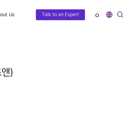
out Us
Talk to an Expert
앤)