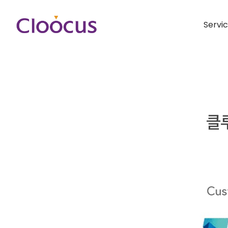
Servi
클