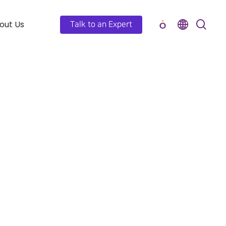
out Us
Talk to an Expert