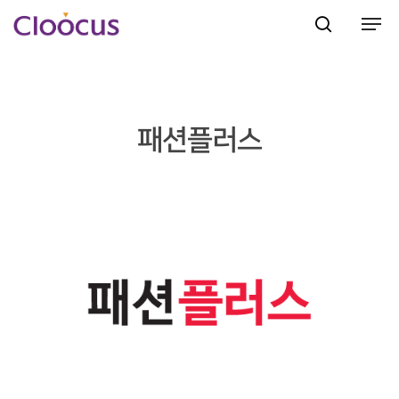
Hit enter to search or ESC to close
패션플러스