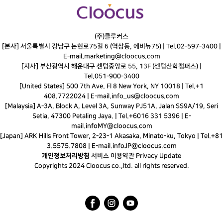
(주)클루커스
[본사] 서울특별시 강남구 논현로75길 6 (역삼동, 에비뉴75) |
Tel.
02-597-3400
|
E-mail.
marketing@cloocus.com
[지사] 부산광역시 해운대구 센텀중앙로 55, 13F (센텀산학캠퍼스) |
Tel.
051-900-3400
[United States] 500 7th Ave. Fl 8 New York, NY 10018 | Tel.+1
408.7722024 | E-mail.
info_us@cloocus.com
[Malaysia] A-3A, Block A, Level 3A, Sunway PJ51A, Jalan SS9A/19, Seri
Setia, 47300 Petaling Jaya. | Tel.+6016 331 5396 | E-
mail.
infoMY@cloocus.com
[Japan] ARK Hills Front Tower, 2-23-1 Akasaka, Minato-ku, Tokyo | Tel.+81
3.5575.7808 | E-mail.
infoJP@cloocus.com
개인정보처리방침
서비스 이용약관
Privacy Update
Copyrights 2024 Cloocus co.,ltd. all rights reserved.