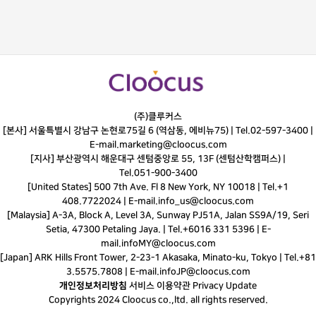
(주)클루커스
[본사] 서울특별시 강남구 논현로75길 6 (역삼동, 에비뉴75) |
Tel.
02-597-3400
|
E-mail.
marketing@cloocus.com
[지사] 부산광역시 해운대구 센텀중앙로 55, 13F (센텀산학캠퍼스) |
Tel.
051-900-3400
[United States] 500 7th Ave. Fl 8 New York, NY 10018 | Tel.+1
408.7722024 | E-mail.
info_us@cloocus.com
[Malaysia] A-3A, Block A, Level 3A, Sunway PJ51A, Jalan SS9A/19, Seri
Setia, 47300 Petaling Jaya. | Tel.+6016 331 5396 | E-
mail.
infoMY@cloocus.com
[Japan] ARK Hills Front Tower, 2-23-1 Akasaka, Minato-ku, Tokyo | Tel.+81
3.5575.7808 | E-mail.
infoJP@cloocus.com
개인정보처리방침
서비스 이용약관
Privacy Update
Copyrights 2024 Cloocus co.,ltd. all rights reserved.