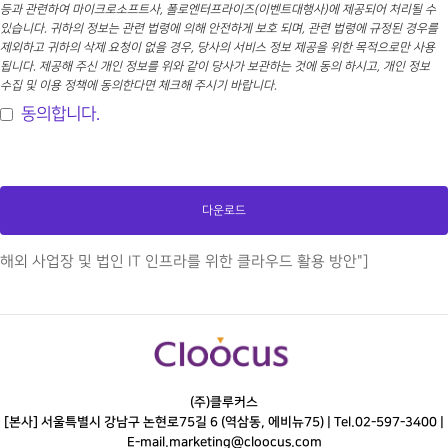
등과 관련하여 마이크로소프트사, 폴로엔터프라이즈(이벤트대행사)에 제공되어 처리될 수
있습니다. 귀하의 정보는 관련 법령에 의해 안전하게 보호 되며, 관련 법령에 규정된 경우를
제외하고 귀하의 삭제 요청이 없을 경우, 당사의 서비스 정보 제공을 위한 목적으로만 사용
됩니다. 제공해 주신 개인 정보를 위와 같이 당사가 보관하는 것에 동의 하시고, 개인 정보
수집 및 이용 정책에 동의한다면 체크해 주시기 바랍니다.
동의합니다.
다운로드
This
해외 사업장 및 법인 IT 인프라를 위한 클라우드 활용 방안"]
field
should
be
left
blank
(주)클루커스
[본사] 서울특별시 강남구 논현로75길 6 (역삼동, 에비뉴75) |
Tel.
02-597-3400
|
E-mail.
marketing@cloocus.com