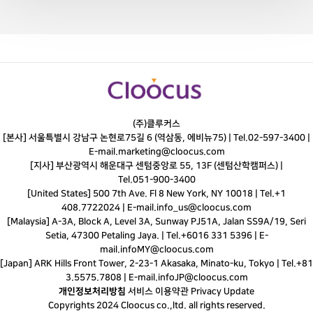
(주)클루커스
[본사] 서울특별시 강남구 논현로75길 6 (역삼동, 에비뉴75) |
Tel.
02-597-3400
|
E-mail.
marketing@cloocus.com
[지사] 부산광역시 해운대구 센텀중앙로 55, 13F (센텀산학캠퍼스) |
Tel.
051-900-3400
[United States] 500 7th Ave. Fl 8 New York, NY 10018 | Tel.+1
408.7722024 | E-mail.
info_us@cloocus.com
[Malaysia] A-3A, Block A, Level 3A, Sunway PJ51A, Jalan SS9A/19, Seri
Setia, 47300 Petaling Jaya. | Tel.+6016 331 5396 | E-
mail.
infoMY@cloocus.com
[Japan] ARK Hills Front Tower, 2-23-1 Akasaka, Minato-ku, Tokyo | Tel.+81
3.5575.7808 | E-mail.
infoJP@cloocus.com
개인정보처리방침
서비스 이용약관
Privacy Update
Copyrights 2024 Cloocus co.,ltd. all rights reserved.