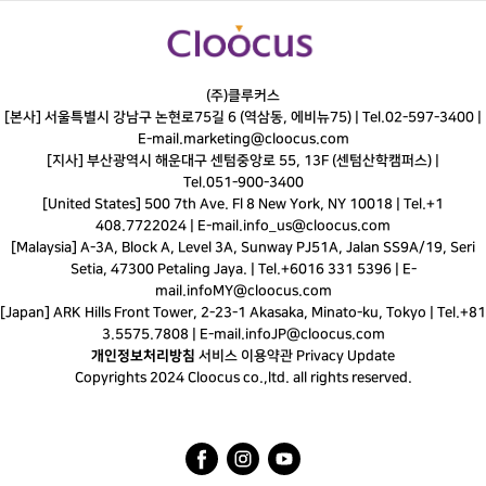
(주)클루커스
[본사] 서울특별시 강남구 논현로75길 6 (역삼동, 에비뉴75) |
Tel.
02-597-3400
|
E-mail.
marketing@cloocus.com
[지사] 부산광역시 해운대구 센텀중앙로 55, 13F (센텀산학캠퍼스) |
Tel.
051-900-3400
[United States] 500 7th Ave. Fl 8 New York, NY 10018 | Tel.+1
408.7722024 | E-mail.
info_us@cloocus.com
[Malaysia] A-3A, Block A, Level 3A, Sunway PJ51A, Jalan SS9A/19, Seri
Setia, 47300 Petaling Jaya. | Tel.+6016 331 5396 | E-
mail.
infoMY@cloocus.com
[Japan] ARK Hills Front Tower, 2-23-1 Akasaka, Minato-ku, Tokyo | Tel.+81
3.5575.7808 | E-mail.
infoJP@cloocus.com
개인정보처리방침
서비스 이용약관
Privacy Update
Copyrights 2024 Cloocus co.,ltd. all rights reserved.