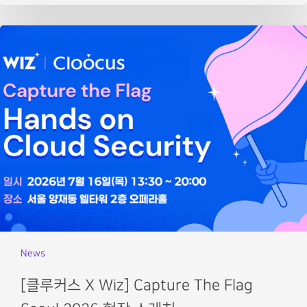
News
[클루커스 X Wiz] Capture The Flag