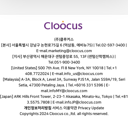
(주)클루커스
[본사] 서울특별시 강남구 논현로75길 6 (역삼동, 에비뉴75) |
Tel.
02-597-3400
|
E-mail.
marketing@cloocus.com
[지사] 부산광역시 해운대구 센텀중앙로 55, 13F (센텀산학캠퍼스) |
Tel.
051-900-3400
[United States] 500 7th Ave. Fl 8 New York, NY 10018 | Tel.+1
408.7722024 | E-mail.
info_us@cloocus.com
[Malaysia] A-3A, Block A, Level 3A, Sunway PJ51A, Jalan SS9A/19, Seri
Setia, 47300 Petaling Jaya. | Tel.+6016 331 5396 | E-
mail.
infoMY@cloocus.com
[Japan] ARK Hills Front Tower, 2-23-1 Akasaka, Minato-ku, Tokyo | Tel.+81
3.5575.7808 | E-mail.
infoJP@cloocus.com
개인정보처리방침
서비스 이용약관
Privacy Update
Copyrights 2024 Cloocus co.,ltd. all rights reserved.