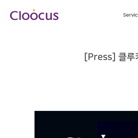
Servi
[Press] 클