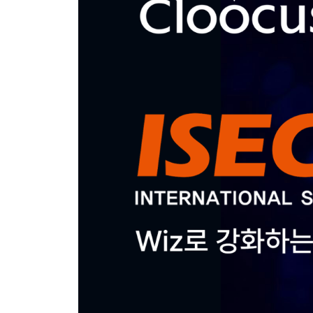
Hit enter to search or ESC to close