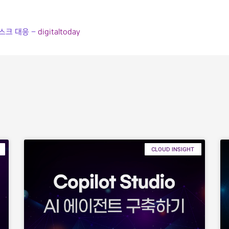
스크 대응 –
digitaltoday
CLOUD INSIGHT