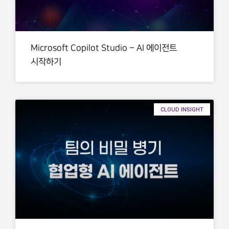
Microsoft Copilot Studio – AI 에이전트
시작하기
CLOUD INSIGHT