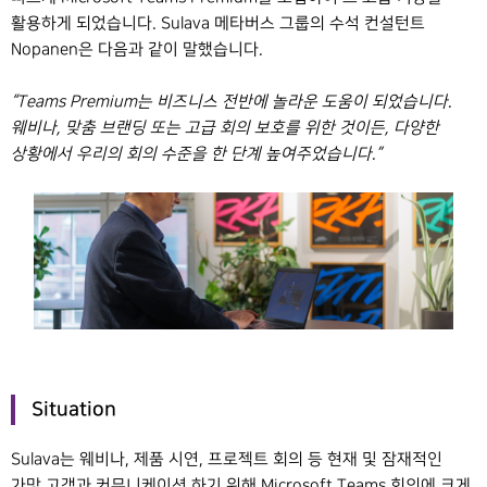
활용하게 되었습니다. Sulava 메타버스 그룹의 수석 컨설턴트
Nopanen은 다음과 같이 말했습니다
.
“Teams Premium
는
비즈니스
전반에
놀라운
도움이
되었습니다
.
웨비나
,
맞춤
브랜딩
또는
고급
회의
보호를
위한
것이든
,
다양한
상황에서
우리의
회의
수준을
한
단계
높여주었습니다
.”
Situation
Sulava는 웨비나, 제품 시연, 프로젝트 회의 등 현재 및 잠재적인
가망 고객과 커뮤니케이션 하기 위해 Microsoft Teams 회의에 크게