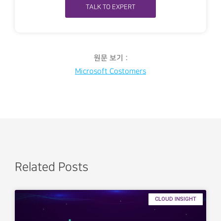
TALK TO EXPERT
원문 보기 :
Microsoft Costomers
Related Posts
CLOUD INSIGHT