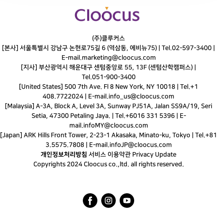
(주)클루커스
[본사] 서울특별시 강남구 논현로75길 6 (역삼동, 에비뉴75) |
Tel.
02-597-3400
|
E-mail.
marketing@cloocus.com
[지사] 부산광역시 해운대구 센텀중앙로 55, 13F (센텀산학캠퍼스) |
Tel.
051-900-3400
[United States] 500 7th Ave. Fl 8 New York, NY 10018 | Tel.+1
408.7722024 | E-mail.
info_us@cloocus.com
[Malaysia] A-3A, Block A, Level 3A, Sunway PJ51A, Jalan SS9A/19, Seri
Setia, 47300 Petaling Jaya. | Tel.+6016 331 5396 | E-
mail.
infoMY@cloocus.com
[Japan] ARK Hills Front Tower, 2-23-1 Akasaka, Minato-ku, Tokyo | Tel.+81
3.5575.7808 | E-mail.
infoJP@cloocus.com
개인정보처리방침
서비스 이용약관
Privacy Update
Copyrights 2024 Cloocus co.,ltd. all rights reserved.